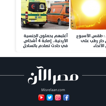
د : طقس الأسبوع
أغلبهم يحملون الجنسية
 حار رطب على
الأردنية.. إصابة 4 أشخاص
لأنحاء
في حادث تصادم بالساحل
وسة غدا الجمعة
الشمالي
درجة
Misrelaan.com