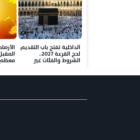
الداخلية تفتح باب التقديم
الأرصا
لحج القرعة 2027..
المقبل
الشروط والفئات غير
معظم ا
المسموح لها بالسفر
والمحس
بالقاهرة 38 