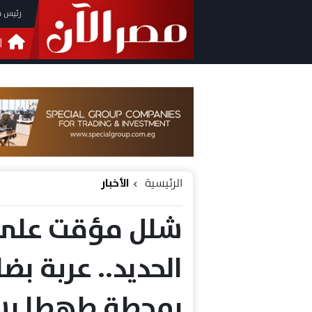
رئيس م
ا
التحق
فيدي
الرئيسية
الأخبار
شلل مؤقت على 
الحديد.. عربة بض
بمحطة طهطا ب