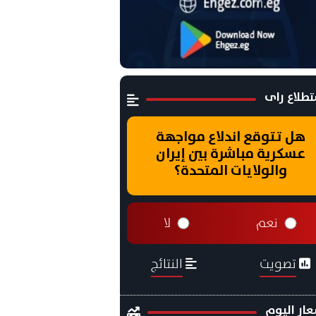
طلاع راى
هل تتوقع اندلاع مواجهة
عسكرية مباشرة بين إيران
والولايات المتحدة؟
نعم
لا
تصويت
النتائج
ار اليوم