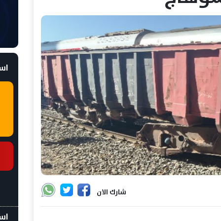
است
شارك الان
اسع