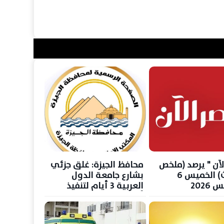
لآن " يرصد (ملخص
محافظ الجيزة: غلق جزئي
الأحداث) الخميس 6
بشارع جامعة الدول
202
العربية 3 أيام لتنفيذ
أعمال الغاز الطبيعي