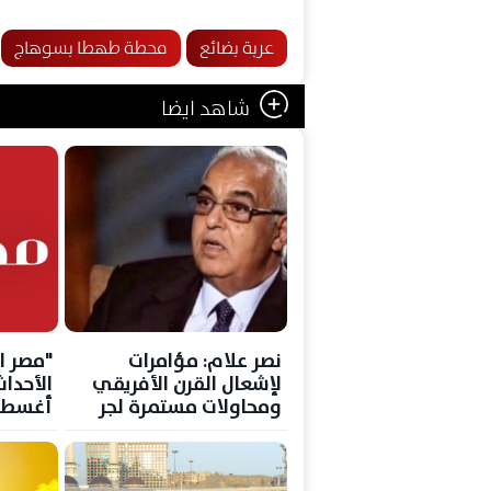
عربة بضائع
محطة طهطا بسوهاج
شاهد ايضا
نصر علام: مؤامرات
"مصر ا
لإشعال القرن الأفريقي
ومحاولات مستمرة لجر
أغسطس 6
مصر إلى مواجهات
عسكرية