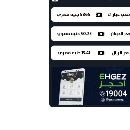
ذهب عيار 21
5865 جنيه مصري
ر الدولار
50.23 جنيه مصري
ر الريال
13.41 جنيه مصري