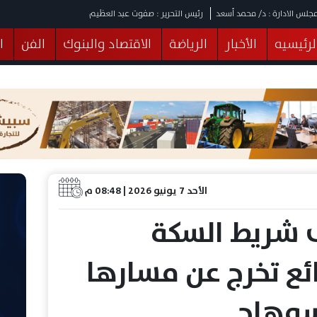
جلس الادارة : د/ محمد أسعد
رئيس التحرير : صفوت عبد العظيم
لرئيسيه
الأخبار
الرياضة
الاقتصاد والبنوك
الفن
ا
يقات
عربي ودولي
المرأة والطفل
التكنولوجيا
وهات
البرلمان
صحة
الثقافة
خدمات
منوعات
الأحد 7 يونيو 2026 | 08:48 م
شريط السكة
ائع تخرج عن مسارها
سوهاج