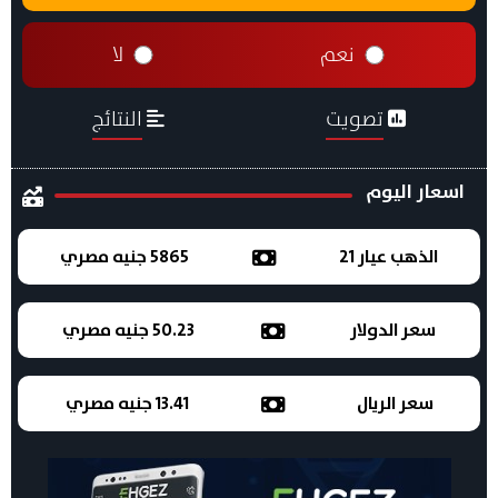
نعم
لا
تصويت
النتائج
اسعار اليوم
الذهب عيار 21
5865 جنيه مصري
سعر الدولار
50.23 جنيه مصري
سعر الريال
13.41 جنيه مصري