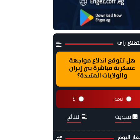
طلاع راى
هل تتوقع اندلاع مواجهة
عسكرية مباشرة بين إيران
والولايات المتحدة؟
نعم
لا
تصويت
النتائج
ار اليوم