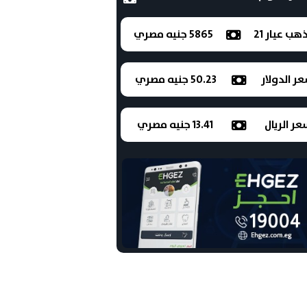
ذهب عيار 21
5865 جنيه مصري
ر الدولار
50.23 جنيه مصري
ر الريال
13.41 جنيه مصري