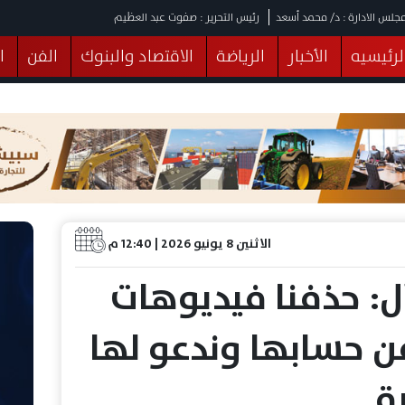
جلس الادارة : د/ محمد أسعد
رئيس التحرير : صفوت عبد العظيم
لرئيسيه
الأخبار
الرياضة
الاقتصاد والبنوك
الفن
ا
يقات
عربي ودولي
المرأة والطفل
التكنولوجيا
وهات
البرلمان
صحة
الثقافة
خدمات
منوعات
الاثنين 8 يونيو 2026 | 12:40 م
: حذفنا فيديوهات
ن حسابها وندعو لها
ة