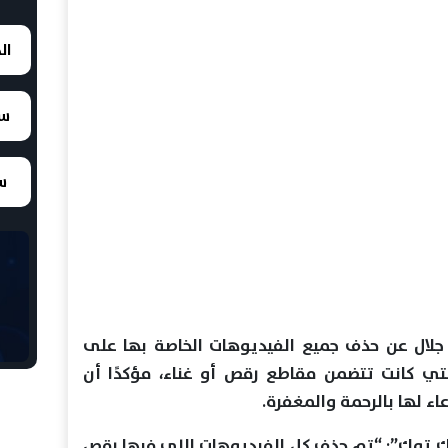
ال
سع
سع
لال عن حذف جميع الفيديوهات الخاصة بها على
تي كانت تتضمن مقاطع رقص أو غناء، مؤكدًا أن
اء لها بالرحمة والمغفرة.
يك توك”: “تم حذف كل الفيديوهات اللي فيها رقص