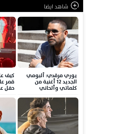
شاهد ايضا
يوري مرقدي: ألبومي
كيف عل
الجديد 12 أغنية من
قمر عل
كلماتي وألحاني
حفل عم