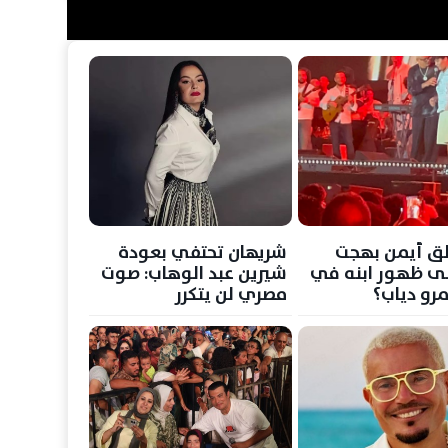
ق أيمن بهجت
شريهان تحتفي بعودة
ى ظهور ابنه في
شيرين عبد الوهاب: صوت
رو دياب؟
مصري لن يتكرر