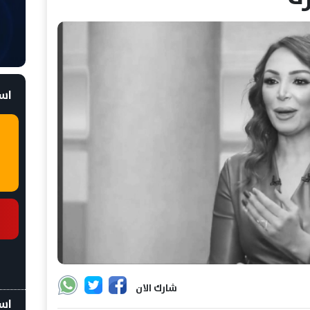
است
شارك الان
اسع