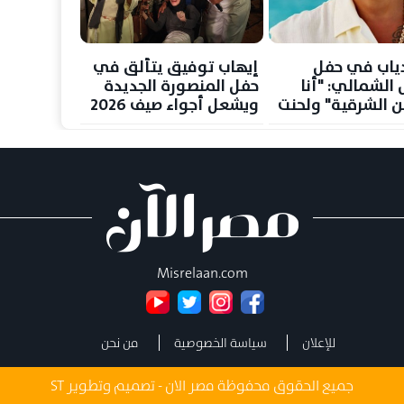
ياب في حفل
إيهاب توفيق يتألق في
 الشمالي: "أنا
حفل المنصورة الجديدة
ن الشرقية" ولحنت
ويشعل أجواء صيف 2026
البنات" بنفسي
Misrelaan.com
للإعلان
سياسة الخصوصية
من نحن
جميع الحقوق محفوظة مصر الان - تصميم وتطوير
ST