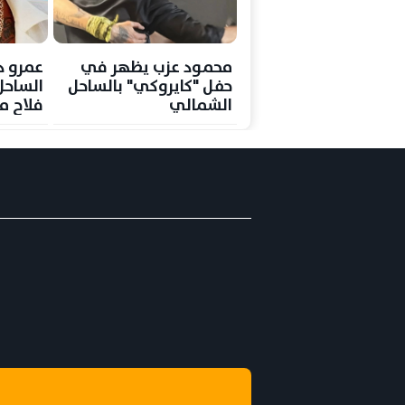
محمود عزب يظهر في
عمرو د
حفل "كايروكي" بالساحل
الساحل
الشمالي
فلاح م
"لولا 