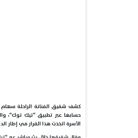
كشف شقيق الفنانة الراحلة سهام ج
حسابها عبر تطبيق “تيك توك”، وال
الأسرة اتخذت هذا القرار في إطار الدع
وقال شقيقها خلال بث مباشر عبر “ت