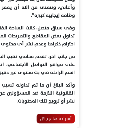
وأغاني، ونتمنى من الله أن يغفر 
وطاقة إيجابية كبيرة”.
وفي سياق متصل، كانت الساحة الفنية
تداول بعض المقاطع والتصريحات الم
احترام ذكراها وعدم نشر أي محتوى 
من جانب آخر، تقدم محامي نقيب المه
على مواقع التواصل الاجتماعي، ات
اسم الراحلة في بث محتوى غير دقيق، 
وأكد البلاغ أن ما تم تداوله تسبب ف
القانونية اللازمة ضد المسؤولين ع
نشر أو ترويج تلك المحتويات.
أسرة سهام جلال