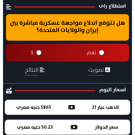
استطلاع راى
هل تتوقع اندلاع مواجهة عسكرية مباشرة بين
إيران والولايات المتحدة؟
نعم
لا
تصويت
النتائج
اسعار اليوم
الذهب عيار 21
5865 جنيه مصري
سعر الدولار
50.23 جنيه مصري