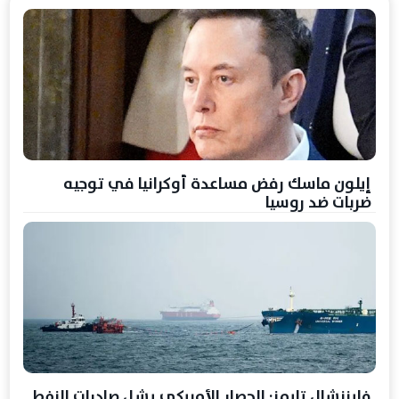
إيلون ماسك رفض مساعدة أوكرانيا في توجيه
ضربات ضد روسيا
فايننشال تايمز: الحصار الأمريكي يشل صادرات النفط