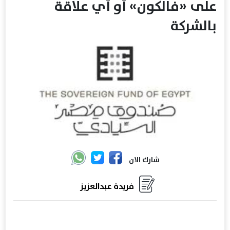
على «فالكون» أو أي علاقة
بالشركة
شارك الان
فريدة عبدالعزيز