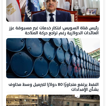
رئيس قناة السويس: ابتكار خدمات غير مسبوقة عزز
العائدات الدولارية رغم تراجع حركة الملاحة
النفط يرتفع متجاوزًا 80 دولارًا للبرميل وسط مخاوف
بشأن الإمدادات