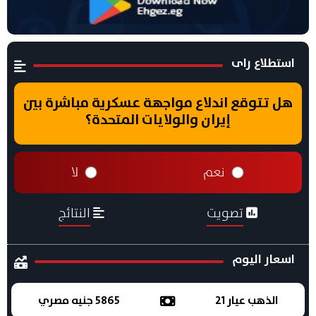
استطلاع راى
هل تتوقع اندلاع مواجهة عسكرية مباشرة بين
إيران والولايات المتحدة؟
نعم
لا
تصويت
النتائج
اسعار اليوم
الذهب عيار 21
5865 جنيه مصري