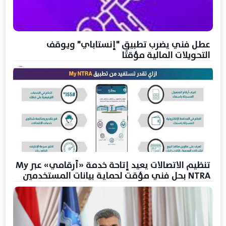
عطل فني يضرب تطبيق "إنستاباي" ويوقف
التحويلات المالية مؤقتًا
تنظيم الاتصالات يعيد إتاحة خدمة «أرقامي» عبر My
NTRA بحل فني مؤقت لحماية بيانات المستخدمين