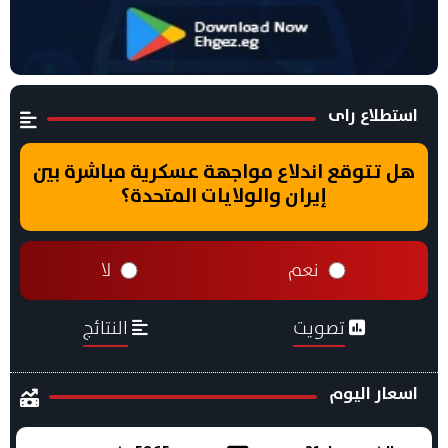
استطلاع راى
هل تتوقع اندلاع مواجهة عسكرية مباشرة بين
إيران والولايات المتحدة؟
نعم
لا
تصويت
النتائج
اسعار اليوم