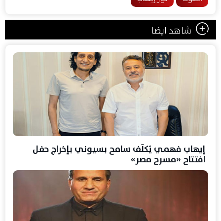
شاهد ايضا
إيهاب فهمي يُكلّف سامح بسيوني بإخراج حفل
افتتاح «مسرح مصر»