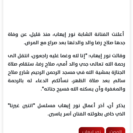
أعلنت الفنانة الشابة نور إيهاب، منذ قليل، عن وفاة
جدها صلاح رضا والد والدتها بعد صراع مع المرض.
وقالت نور إيهاب: "إنا لله وغما غليه راجعون، انتقل الى
رحمة الله تعالى جدي والد أمي، صلاح رضا، ستقام صلاة
الجنازة بمشية الله في مسجد الرحمن الرحيم شارع صلاح
سالم بعد صلاة الظهر، نسألكم الدعاء له بالرحمة
والمغفرة وأن يسكنه الله فسيح جناته".
يذكر أن، آخر أعمال نور إيهاب مسلسل "اتنين غيرنا"
الذي خاض بطولته الفنان آسر ياسين.
الموت
نور إيهاب