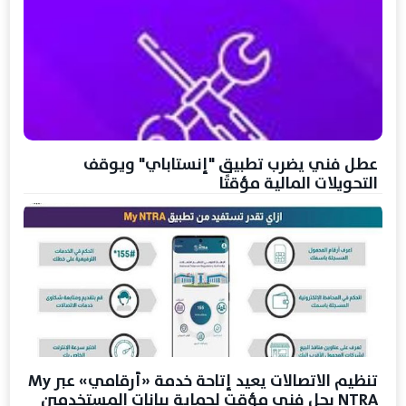
عطل فني يضرب تطبيق "إنستاباي" ويوقف
التحويلات المالية مؤقتًا
تنظيم الاتصالات يعيد إتاحة خدمة «أرقامي» عبر My
NTRA بحل فني مؤقت لحماية بيانات المستخدمين