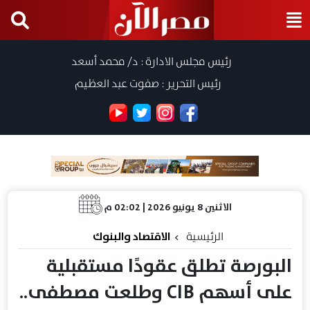
رئيس مجلس الادارة : د/ محمد أسعد
رئيس التحرير : صفوت عبد العظيم
الاثنين 8 يونيو 2026 | 02:02 م
الرئيسية
الاقتصاد والبنوك
البورصة تطلق عقودًا مستقبلية
على أسهم CIB وطلعت مصطفى..