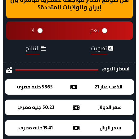
إيران والولايات المتحدة؟
نعم
لا
تصويت
النتائج
اسعار اليوم
الذهب عيار 21
5865 جنيه مصري
سعر الدولار
50.23 جنيه مصري
سعر الريال
13.41 جنيه مصري