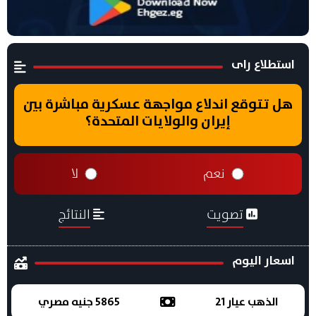
استطلاع راى
هل تتوقع اندلاع مواجهة عسكرية مباشرة بين
إيران والولايات المتحدة؟
نعم
لا
تصويت
النتائج
اسعار اليوم
الذهب عيار 21
5865 جنيه مصري