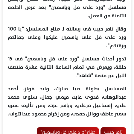
مسلسل "ورد على فل وياسمين" بعد عرض الحلقة
الثامنة من العمل.
وقال تامر حبيب في رسالته لـ صناع المسلسل: "يا 100
ورد على فل على ياسمين عليكوا وعلى جمالكم
ورقتكم".
تدور أحداث مسلسل "ورد على فل وياسمين" في 15
حلقة، ويعرض في تمام الساعة الثانية عشرة منتصف
الليل عبر منصة "شاهد".
المسلسل بطولة صبا مبارك، وليد فواز، أحمد
عبدالوهاب، فدوى عابد، ميمي جمال، سلوى محمد
علي، إسماعيل فرغلي، وياسر عزت، ومن تأليف عمرو
سمير عاطف ووائل حمدي، ومن إخراج محمود عبدالتواب.
تامر حبيب
صناع "ورد على فل وياسمين"