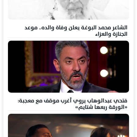
الشاعر محمد البوغة يعلن وفاة والده.. موعد
الجنازة والعزاء
فتحي عبدالوهاب يروي أغرب موقف مع معجبة:
«الورقة ربعها شتايم»