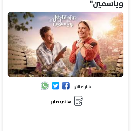
وياسمين"
شارك الان
هاني صابر