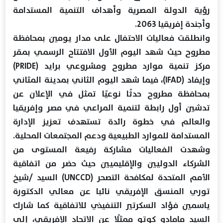
رؤية الدولة المصرية وأهداف التنمية المستدامة
وأجندة إفريقيا 2063.
وانطلقت فعاليات الاحتفال على مدار يومين بمحافظة
مطروح حيث شهد اليوم الأول الافتتاح الرسمي بمقر
مركز تنمية موارد مطروح ومشروعي برايد (PRIDE)
وإيفاد (IFAD)، فيما شهد اليوم الثاني بمدينة المثاني
بمحافظة مطروح حدثًا نوعيًا تمثل في الإعلان عن
تدشين أول رابطة لتنمية المراعي في مصر وإفريقيا
والعالم في خطوة رائدة تستهدف تعزيز الإدارة
المستدامة للموارد الطبيعية ودعم المجتمعات المحلية.
وشهدت الفعاليات مشاركة رفيعة المستوى من
الشركاء الدوليين والإقليميين حيث حضر من اتفاقية
الأمم المتحدة لمكافحة التصحر (UNCCD) السيد /شيخ
توري المنسق الإفريقي نائبا عن معالي الدكتورة
ياسمين فؤاد السكرتير التنفيذي للاتفاقية كما شارك
السيد مامادو كوتو ممثلًا عن الاتحاد الإفريقي، إلى