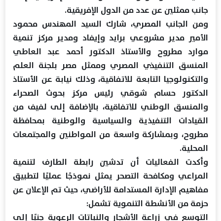
جانب ممثلين عن عدد من الدول الإفريقية.
ومن الجانب المصري، شارك السيد المهندس محمود
الأمير مدير مشروعي برايد وإيفاد ومدير مركز تنمية
موارد مطروح والأستاذ الدكتور أحمد عبد العاطي
المنسق التنفيذي المصري وممثل مصر بلجنة العلم
والتكنولوجيا التابعة للاتفاقية، وذلك نيابة عن الأستاذ
الدكتور حسام شوقي رئيس مركز بحوث الصحراء
والمنسق الوطني للاتفاقية، بالإضافة إلى لفيف من
القيادات التنفيذية والسياسية والوطنية بمحافظة
مطروح، وبمشاركة واسعة من المواطنين والمجتمعات
المحلية.
وأكدت الفعاليات أن تدشين رابطة الطارف لتنمية
المراعي ومكافحة التصحر يمثل نموذجًا عمليًا لتطبيق
مفاهيم الإدارة المستدامة للأراضي، حيث تم الإعلان عن
حزمة من الأنشطة التنموية تشمل:
التوسع في زراعة الأشجار والنباتات الرعوية جنبًا إلى