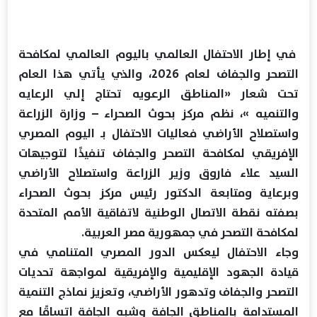
في إطار الاحتفال العالمي باليوم العالمي لمكافحة
التصحر والجفاف لعام 2026، والذي يأتي هذا العام
تحت شعار «المناطق الرعويه تحتاج إلي الرعايه
والتنميه »، نظم مركز بحوث الصحراء – وزارة الزراعة
واستصلاح الأراضي فعاليات الاحتفال بـ اليوم المصري
الإفريقي لمكافحة التصحر والجفاف تنفيذًا لتوجيهات
السيد علاء فاروق وزير الزراعة واستصلاح الأراضي
وبرعاية ومتابعة الدكتور رئيس مركز بحوث الصحراء
بصفته نقطة الاتصال الوطنية لاتفاقية الأمم المتحدة
لمكافحة التصحر في جمهورية مصر العربية.
وجاء الاحتفال ليعكس الدور المصري المتنامي في
قيادة الجهود الإقليمية والإفريقية لمواجهة تحديات
التصحر والجفاف وتدهور الأراضي، وتعزيز نماذج التنمية
المستدامة بالمناطق الجافة وشبه الجافة اتساقًا مع