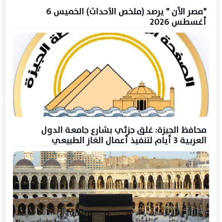
"مصر الآن " يرصد (ملخص الأحداث) الخميس 6
أغسطس 2026
محافظ الجيزة: غلق جزئي بشارع جامعة الدول
العربية 3 أيام لتنفيذ أعمال الغاز الطبيعي