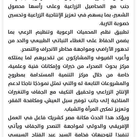
جنب مع المحاصيل الزراعية وعلى رأسها محصول
الشعير، بما يسهم في تعزيز الإنتاجية الزراعية وتحسين
خصوبة التربة.
تطبيق نظم المحميات الرعوية وتنظيم الرعي بما
يضمن الحفاظ على الغطاء النباتي الطبيعي والحد من
تدهور الأراضي ومواجهة مخاطر الانجراف والتصحر.
وأعرب الضيوف والمشاركون عن تقديرهم لما يمتلكه
مركز بحوث الصحراء من خبرات وإمكانات فنية وعلمية،
خاصة من خلال مركز التنمية المستدامة بمطروح
والمشروعات التابعة له والتي تمثل نموذجًا ناجحًا لدعم
الإنتاج الزراعي وتحقيق التكيف مع الجفاف والتغيرات
المناخية إلى جانب توفير سبل العيش، ومكافحة الفقر،
وتعزيز تمكين المرأة والشباب.
ويؤكد هذا الحدث مكانة مصر كشريك فاعل في العمل
الإفريقي والدولي لمواجهة التصحر والجفاف ويأتي
تنفيذا لتوجيهات فخامة السيد عبد الفتاح السيسي