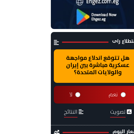
طلاع راى
هل تتوقع اندلاع مواجهة
عسكرية مباشرة بين إيران
والولايات المتحدة؟
نعم
لا
تصويت
النتائج
ار اليوم