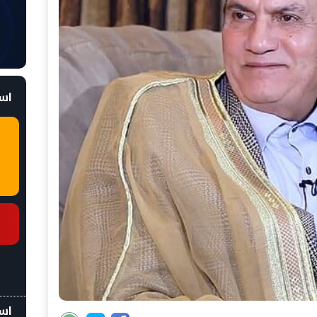
است
اسع