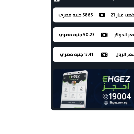
ذهب عيار 21
5865 جنيه مصري
ر الدولار
50.23 جنيه مصري
ر الريال
13.41 جنيه مصري