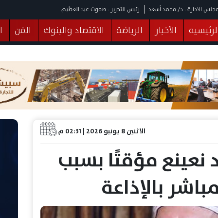
جلس الادارة : د/ محمد أسعد
رئيس التحرير : صفوت عبد العظيم
لرئيسيه
الأخبار
الرياضة
الاقتصاد والبنوك
الفن
ا
يقات
عربي ودولي
المرأة والطفل
التكنولوجيا
وهات
البرلمان
صحة
الثقافة
خدمات
منوعات
الاثنين 8 يونيو 2026 | 02:31 م
 نعينع مؤقتًا بسبب
باشر بالإذاعة