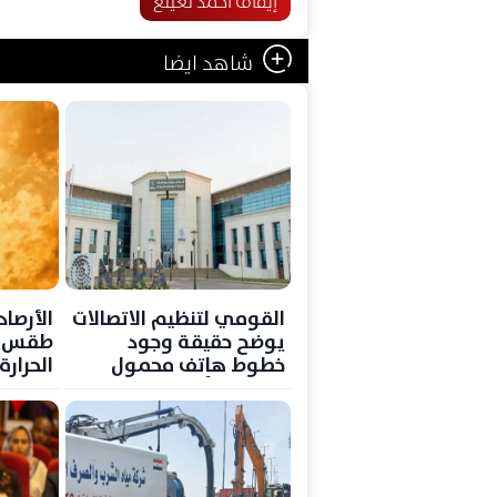
إيقاف أحمد نعينع
شاهد ايضا
القومي لتنظيم الاتصالات
الأرصا
يوضح حقيقة وجود
طقس غد
خطوط هاتف محمول
الحرار
مسجلة بأسماء بعض
36
المواطنين دون علمهم