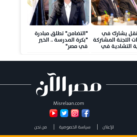
لنقل يشارك في
"التضامن" تطلق مبادرة
ات اللجنة المشتركة
"بكرة المدرسة .. الخير
ة التشادية في
في مصر"
ا
Misrelaan.com
للإعلان
سياسة الخصوصية
من نحن