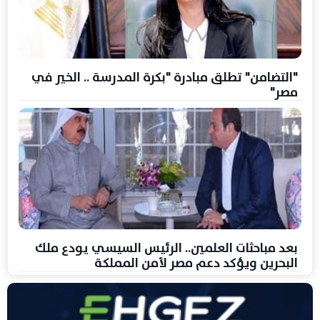
"التضامن" تطلق مبادرة "بكرة المدرسة .. الخير في
مصر"
بعد مباحثات العلمين.. الرئيس السيسي يودع ملك
البحرين ويؤكد دعم مصر لأمن المملكة