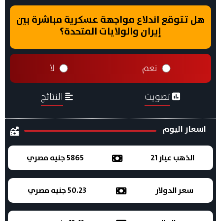
هل تتوقع اندلاع مواجهة عسكرية مباشرة بين
إيران والولايات المتحدة؟
نعم
لا
تصويت
النتائج
اسعار اليوم
الذهب عيار 21
5865 جنيه مصري
سعر الدولار
50.23 جنيه مصري