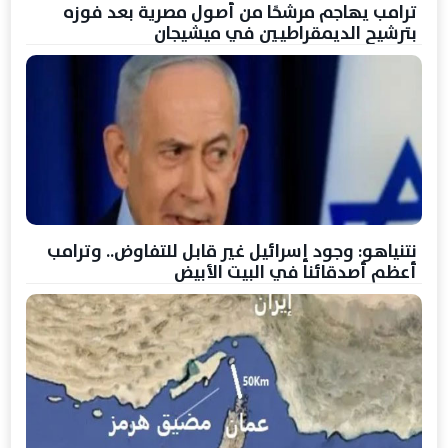
ترامب يهاجم مرشحًا من أصول مصرية بعد فوزه
بترشيح الديمقراطيين في ميشيجان
نتنياهو: وجود إسرائيل غير قابل للتفاوض.. وترامب
أعظم أصدقائنا في البيت الأبيض