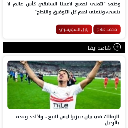
وختم: "نتمنى لجميع لاعبينا السابقين كأس عالم لا
ينسى، ونتمنى لهم كل التوفيق والنجاح".
محمد صلاح
بازل السويسري
شاهد ايضا
الزمالك في بيان : بيزيرا ليس للبيع .. ولا احد وعده
بالرحيل