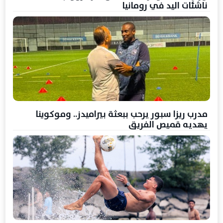
ناشئات اليد في رومانيا
مدرب ريزا سبور يرحب ببعثة بيراميدز.. وموكوينا
يهديه قميص الفريق