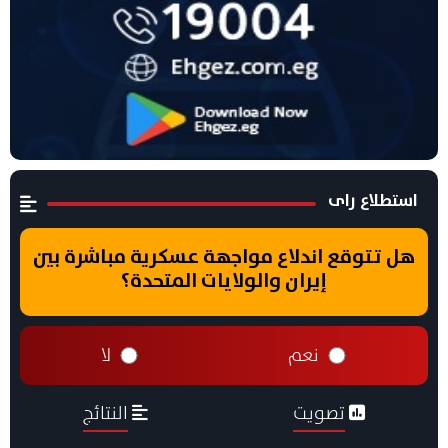
استطلاع راى
هل تتوقع اندلاع مواجهة عسكرية مباشرة بين
إيران والولايات المتحدة؟
نعم
لا
تصويت
النتائج