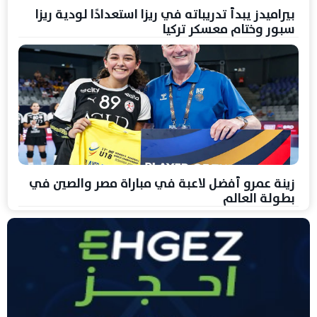
بيراميدز يبدأ تدريباته في ريزا استعدادًا لودية ريزا
سبور وختام معسكر تركيا
زينة عمرو أفضل لاعبة في مباراة مصر والصين في
بطولة العالم