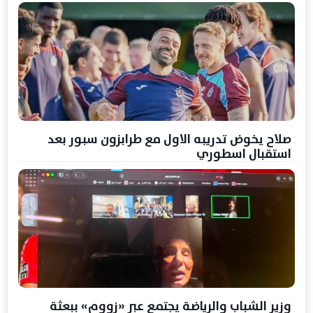
صلاح يخوض تدريبه الاول مع طرابزون سبور بعد
استقبال اسطوري
وزير الشباب والرياضة يجتمع عبر «زووم» ببعثة