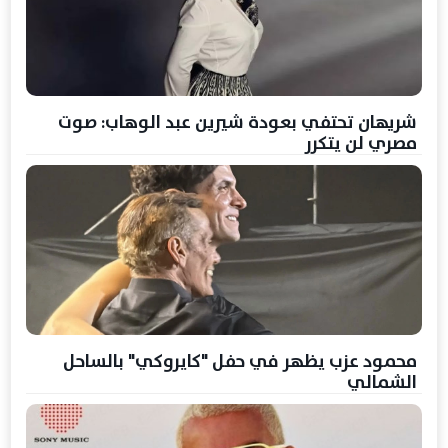
شريهان تحتفي بعودة شيرين عبد الوهاب: صوت
مصري لن يتكرر
محمود عزب يظهر في حفل "كايروكي" بالساحل
الشمالي