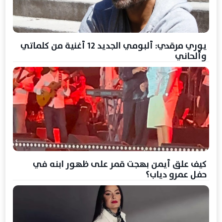
يوري مرقدي: ألبومي الجديد 12 أغنية من كلماتي
وألحاني
كيف علق أيمن بهجت قمر على ظهور ابنه في
حفل عمرو دياب؟