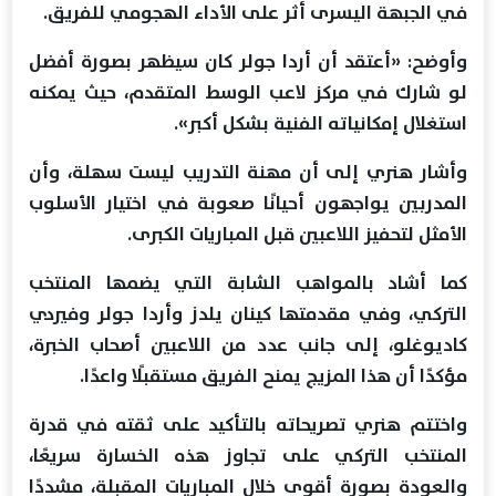
في الجبهة اليسرى أثر على الأداء الهجومي للفريق.
وأوضح: «أعتقد أن أردا جولر كان سيظهر بصورة أفضل
لو شارك في مركز لاعب الوسط المتقدم، حيث يمكنه
استغلال إمكانياته الفنية بشكل أكبر».
وأشار هنري إلى أن مهنة التدريب ليست سهلة، وأن
المدربين يواجهون أحيانًا صعوبة في اختيار الأسلوب
الأمثل لتحفيز اللاعبين قبل المباريات الكبرى.
كما أشاد بالمواهب الشابة التي يضمها المنتخب
التركي، وفي مقدمتها كينان يلدز وأردا جولر وفيردي
كاديوغلو، إلى جانب عدد من اللاعبين أصحاب الخبرة،
مؤكدًا أن هذا المزيج يمنح الفريق مستقبلًا واعدًا.
واختتم هنري تصريحاته بالتأكيد على ثقته في قدرة
المنتخب التركي على تجاوز هذه الخسارة سريعًا،
والعودة بصورة أقوى خلال المباريات المقبلة، مشددًا