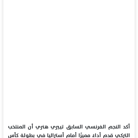
أكد النجم الفرنسي السابق تييري هنري أن المنتخب
التركي قدم أداءً مميزًا أمام أستراليا في بطولة كأس