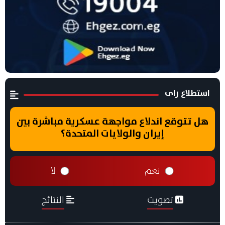
استطلاع راى
هل تتوقع اندلاع مواجهة عسكرية مباشرة بين
إيران والولايات المتحدة؟
نعم
لا
تصويت
النتائج