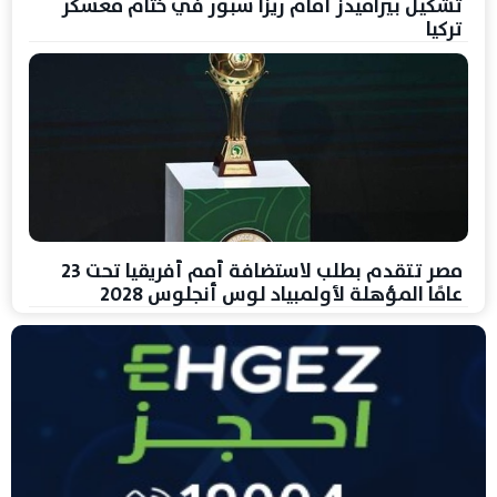
تشكيل بيراميدز أمام ريزا سبور في ختام معسكر
تركيا
مصر تتقدم بطلب لاستضافة أمم أفريقيا تحت 23
عامًا المؤهلة لأولمبياد لوس أنجلوس 2028