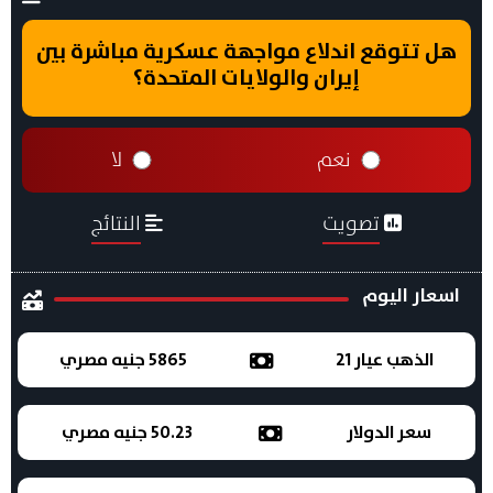
هل تتوقع اندلاع مواجهة عسكرية مباشرة بين
إيران والولايات المتحدة؟
نعم
لا
تصويت
النتائج
اسعار اليوم
الذهب عيار 21
5865 جنيه مصري
سعر الدولار
50.23 جنيه مصري