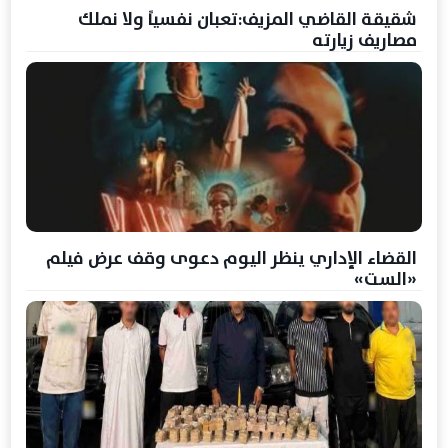
شقيقة القاضي المزيف:تعبان نفسياً ولا نملك
مصاريف زيارته
القضاء الإداري ينظر اليوم دعوى وقف عرض فيلم
«الست»