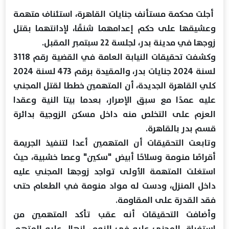
أجلت محكمة مستأنف جنايات القاهرة، استئناف متهمة
وعشيقها على حكم إعدامهما شنقًا، لإدانتهما بقتل
زوجها في مدينة بدر، لجلسة 22 سبتمبر المقبل.
وكشفت تحقيقات النيابة العامة في القضية رقم 3118
لسنة 2024 جنايات بدر، والمقيدة برقم 473 لسنة 2024
كلي القاهرة الجديدة، أن المتهمين خططا لقتل المجني
عليه عمدًا مع سبق الإصرار، بعدما بيتا النية وعقدا
العزم على التخلص منه داخل مسكن الزوجية بدائرة
قسم بدر بالقاهرة.
وتابعت التحقيقات أن المتهمين أعدا لتنفيذ الجريمة
أقراصًا منومة وسلاحًا أبيض "سكين" وعصا خشبية، حيث
استغلت المتهمة الأولى تواجد زوجها المجني عليه
داخل المنزل، ودست له مواد منومة في الطعام حتى
فقد القدرة على المقاومة.
وأضافت التحقيقات أنه عقب تأكد المتهمين من
استغراق المجني عليه في النوم، انهال عليه المتهم