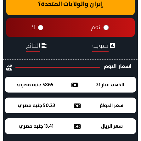
إيران والولايات المتحدة؟
نعم
لا
تصويت
النتائج
اسعار اليوم
الذهب عيار 21
5865 جنيه مصري
سعر الدولار
50.23 جنيه مصري
سعر الريال
13.41 جنيه مصري