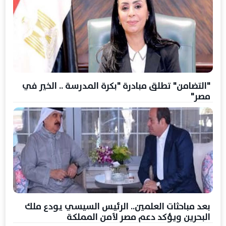
"التضامن" تطلق مبادرة "بكرة المدرسة .. الخير في
مصر"
بعد مباحثات العلمين.. الرئيس السيسي يودع ملك
البحرين ويؤكد دعم مصر لأمن المملكة