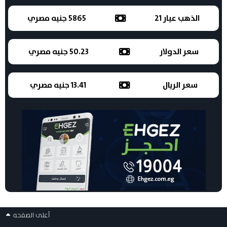
الذهب عيار 21
5865 جنيه مصري
سعر الدولار
50.23 جنيه مصري
سعر الريال
13.41 جنيه مصري
أعلى الصفحه