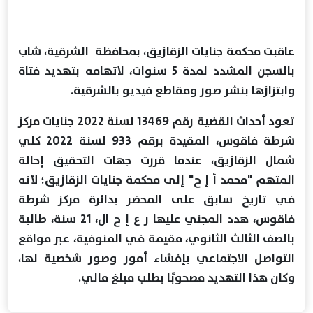
عاقبت محكمة جنايات الزقازيق، بمحافظة الشرقية، شاب
بالسجن المشدد لمدة 5 سنوات، لاتهامه بتهديد فتاة
وابتزازها بنشر صور ومقاطع فيديو بالشرقية.
تعود أحداث القضية رقم 13469 لسنة 2022 جنايات مركز
شرطة فاقوس، المقيدة برقم 933 لسنة 2022 كلي
شمال الزقازيق، عندما قررت جهات التحقيق إحالة
المتهم "محمد أ إ ح" إلى محكمة جنايات الزقازيق؛ لأنه
في تاريخ سابق على المحضر بدائرة مركز شرطة
فاقوس، هدد المجني عليها ر ع إ ح ال، 21 سنة، طالبة
بالصف الثالث الثانوي، مقيمة في المنوفية، عبر مواقع
التواصل الاجتماعي بإفشاء أمور وصور شخصية لها،
وكان هذا التهديد مصحوبًا بطلب مبلغ مالي.