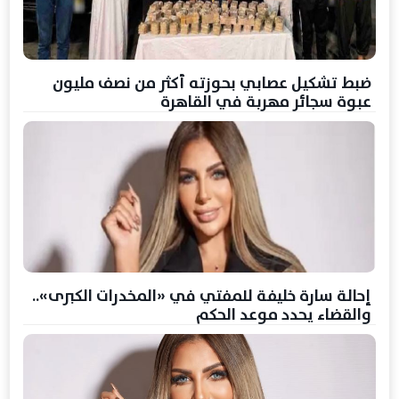
ضبط تشكيل عصابي بحوزته أكثر من نصف مليون
عبوة سجائر مهربة في القاهرة
إحالة سارة خليفة للمفتي في «المخدرات الكبرى»..
والقضاء يحدد موعد الحكم