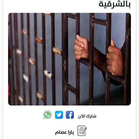
بالشرقية
شارك الان
يارا عصام