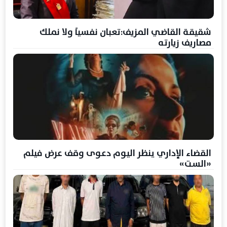
شقيقة القاضي المزيف:تعبان نفسياً ولا نملك
مصاريف زيارته
القضاء الإداري ينظر اليوم دعوى وقف عرض فيلم
«الست»