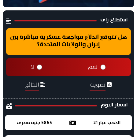
استطلاع راى
هل تتوقع اندلاع مواجهة عسكرية مباشرة بين
إيران والولايات المتحدة؟
نعم
لا
تصويت
النتائج
اسعار اليوم
الذهب عيار 21
5865 جنيه مصري