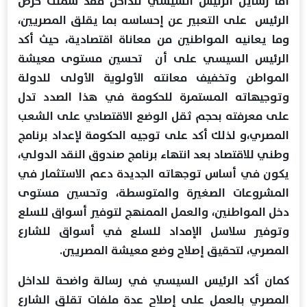
أما رسايل الرئيس السيسي للداخل فقد شملت حرص
الرئيس على التعبير عن إحساسه بما يقلق المصريين،
وما يعانيه المواطنين من معاناة اقتصادية، حيث أكد
الرئيس السيسي على أن تحسين مستوى معيشة
المواطن وتخفيف معانته الأولوية الأولى للدولة
وتوجيهاته المستمرة للحكومة في هذا الصدد تدل
على معرفته بحجم ثقل الوضع الاقتصادي على الشعب
المصري،و لذلك أكد على توجيه الحكومة لإعداد برنامج
وطني للاقتصاد بعد انتهاء برنامج صندوق النقد الدولي،
يكون في أساس توجهاته الجديدة دعم الاستثمار في
المشروعات الصغيرة والمتوسطة، وتحسين مستوى
دخل المواطنين، والعمل الممنهج لتوفير أسواق للسلع
وتوفير سلاسل الإمداد للسلع في أسواق للشارع
المصري، لتحقيق إصلاح وضع معيشة المصريين.
كمان أكد الرئيس السيسي في رسالة واضحة للداخل
المصري بالعمل على إصلاح عدة ملفات تقلق الشارع