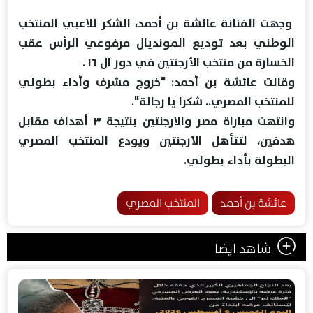
وجهت الفنانة عائشة بن أحمد، الشكر للاعبي المنتخب
الوطني بعد توديع المونديال مرفوعي الرأس عقب
الخسارة من منتخب الأرجنتين في دور ال ١٦ .
وقالت عائشة بن أحمد: "خروج مشرف وأداء بطولي
للمنتخب المصري.. شكرا يا رجالة".
وانتهت مباراة مصر والارجنتين بنتيجة ٣ أهداف مقابل
هدفين، لتتأهل الأرجنتين ويودع المنتخب المصري
البطولة بأداء بطولي.
عائشة بن أحمد
المنتخب المصري
شاهد ايضا