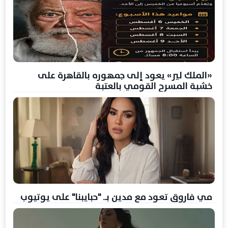
«الملك لير» يعود إلى جمهوره بالقاهرة على
خشبة المسرح القومي بالعتبة
مي فاروق تعود مع مدين بــ "حبايبنا" على يوتيوب