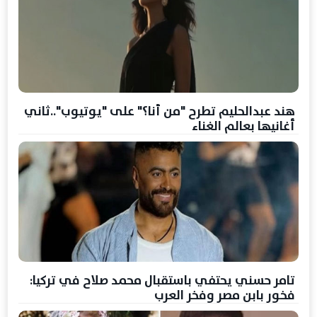
هند عبدالحليم تطرح "من أنا؟" على "يوتيوب"..ثاني
أغانيها بعالم الغناء
تامر حسني يحتفي باستقبال محمد صلاح في تركيا:
فخور بابن مصر وفخر العرب