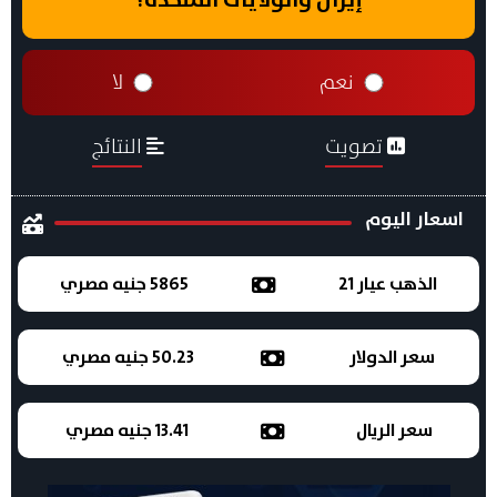
نعم
لا
تصويت
النتائج
اسعار اليوم
الذهب عيار 21
5865 جنيه مصري
سعر الدولار
50.23 جنيه مصري
سعر الريال
13.41 جنيه مصري