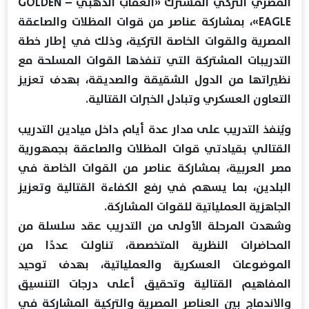
المصري التركي المشترك «العُقاب الذهبي – GOLDEN
EAGLE»، بمشاركة عناصر من قوات المظلات والصاعقة
المصرية والقوات الخاصة التركية، وذلك في إطار خطة
التدريبات المشتركة التي تنفذها القوات المسلحة مع
نظيراتها من الدول الشقيقة والصديقة، بهدف تعزيز
التعاون العسكري وتبادل الخبرات القتالية.
ويُنفذ التدريب على مدار عدة أيام داخل ميادين التدريب
القتالي بقيادتي قوات المظلات والصاعقة بجمهورية
مصر العربية، بمشاركة عناصر من القوات الخاصة في
البلدين، بما يسهم في رفع الكفاءة القتالية وتعزيز
الجاهزية العملياتية للقوات المشاركة.
وشهدت المرحلة الأولى من التدريب عقد سلسلة من
المحاضرات النظرية المتخصصة، تناولت عددًا من
الموضوعات العسكرية والعملياتية، بهدف توحيد
المفاهيم القتالية وتحقيق أعلى درجات التنسيق
والاندماج بين العناصر المصرية والتركية المشاركة في