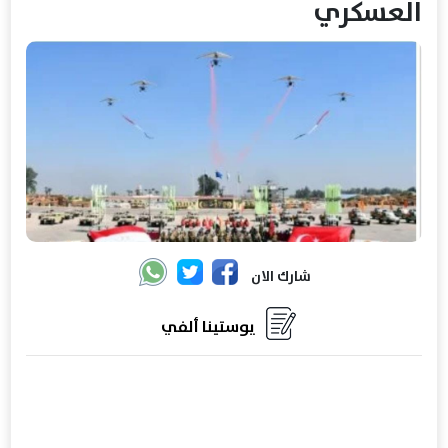
العسكري
شارك الان
يوستينا ألفي