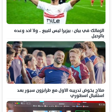
الزمالك في بيان : بيزيرا ليس للبيع .. ولا احد وعده
بالرحيل
صلاح يخوض تدريبه الاول مع طرابزون سبور بعد
استقبال اسطوري