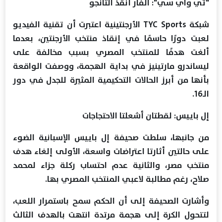
"تي واي سي": الفار أنقذ التانجو
شبكة TYC Sports الأرجنتينية اعتبرت أن تقنية الفيديو
لعبت دورًا حاسمًا في إنقاذ منتخب الأرجنتين، بعدما
ألغت هدفًا للمنتخب المصري بسبب مخالفة على
ليساندرو مارتينيز في بداية الهجمة، ووصفت الواقعة
بأنها من أبرز الحالات التحكيمية المثيرة للجدل في دور
الـ16.
إل باييس: لقطتان أشعلتا الاحتجاجات
من جانبها، سلطت صحيفة إل باييس الإسبانية الضوء
على حالتين أثارتا اعتراضات واسعة، الأولى إلغاء هدف
منتخب مصر، والثانية عدم احتساب ركلة جزاء لمحمد
صلاح، رغم مطالبة لاعبي المنتخب المصري بها.
وأشارت الصحيفة إلى أن الحكم سمح باستمرار اللعب،
لتتحول الكرة إلى هجمة مرتدة انتهت بالهدف الثالث