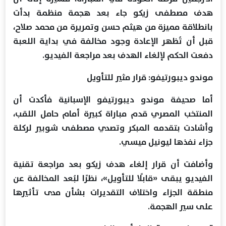
هدف مصطفى زيكو جاء بعد هجمة منظمة بدأت
بانطلاقة مميزة من هيثم حسن وتمريرة من محمد صلاح،
قبل أن تُظهر الإعادة وجود مخالفة في بداية اللعبة
دفعت الحكم لإلغاء الهدف بعد مراجعة الفيديو.
موندو ديبورتيفو: قرار مثير للتأويل
أما صحيفة موندو ديبورتيفو الإسبانية فأكدت أن
المنتخب المصري قدم مباراة كبيرة أمام حامل اللقب،
وأشادت بتقدمه المبكر وتصدي مصطفى شوبير لركلة
جزاء نفذها ليونيل ميسي.
وأضافت أن قرار إلغاء هدف زيكو بعد مراجعة تقنية
الفيديو يبقى «قابلًا للتأويل»، نظرًا لبُعد المخالفة عن
منطقة الجزاء واختلاف التقديرات بشأن مدى تأثيرها
على سير الهجمة.