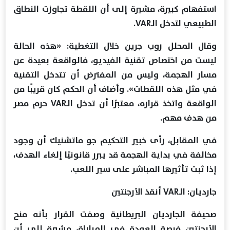
استفهام كبيرة، مشيرة إلى أن اللقطة تجاوزت النطاق
الطبيعي لتدخل الـVAR.
وقال المحلل روب جرين خلال التغطية: «هذه الحالة
ليست من اختصاص تقنية الفيديو، فالواقعة بعيدة عن
مسار الهجمة، وليس من المفترض أن تتدخل التقنية
في مثل هذه اللقطات». وأضاف أن الحكم كان قريبًا من
الواقعة واتخذ قراره، معتبرًا أن تدخل الـVAR حرم مصر
من هدف مهم.
في المقابل، رأى خبير التحكيم جو ماتشنيك أن وجود
مخالفة في بداية الهجمة قد يبرر قانونيًا إلغاء الهدف،
إذا ثبت تأثيرها المباشر على سير اللعب.
جارديان: الـVAR أنقذ الأرجنتين
صحيفة الجارديان البريطانية وصفت القرار بأنه منح
الأرجنتين فرصة العودة في المباراة، مشيرة إلى أن