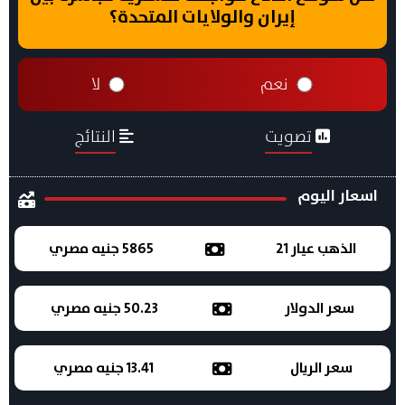
إيران والولايات المتحدة؟
نعم
لا
تصويت
النتائج
اسعار اليوم
الذهب عيار 21
5865 جنيه مصري
سعر الدولار
50.23 جنيه مصري
سعر الريال
13.41 جنيه مصري