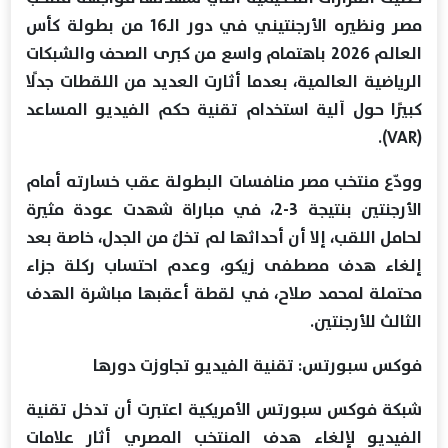
مصر ونظيره الأرجنتيني في دور الـ16 من بطولة كأس
العالم 2026 باهتمام واسع من كبرى الصحف والشبكات
الرياضية العالمية، بعدما أثارت العديد من اللقطات جدلًا
كبيرًا حول آلية استخدام تقنية حكم الفيديو المساعد
(VAR).
وودّع منتخب مصر منافسات البطولة عقب خسارته أمام
الأرجنتين بنتيجة 3-2، في مباراة شهدت عودة مثيرة
لحامل اللقب، إلا أن أحداثها لم تخلُ من الجدل، خاصة بعد
إلغاء هدف مصطفى زيكو، وعدم احتساب ركلة جزاء
محتملة لمحمد صلاح، في لقطة أعقبها مباشرة الهدف
الثالث للأرجنتين.
فوكس سبورتس: تقنية الفيديو تجاوزت دورها
شبكة فوكس سبورتس الأمريكية اعتبرت أن تدخل تقنية
الفيديو لإلغاء هدف المنتخب المصري أثار علامات