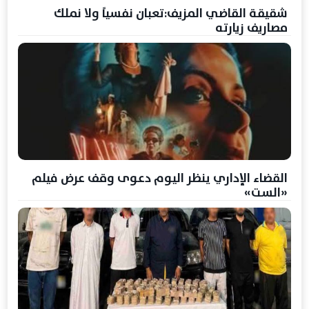
شقيقة القاضي المزيف:تعبان نفسياً ولا نملك
مصاريف زيارته
القضاء الإداري ينظر اليوم دعوى وقف عرض فيلم
«الست»