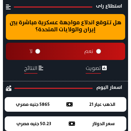
استطلاع راى
هل تتوقع اندلاع مواجهة عسكرية مباشرة بين
إيران والولايات المتحدة؟
نعم
لا
تصويت
النتائج
اسعار اليوم
الذهب عيار 21
5865 جنيه مصري
سعر الدولار
50.23 جنيه مصري