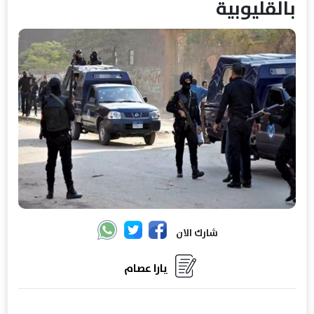
بالقليوبية
شارك الان
يارا عصام