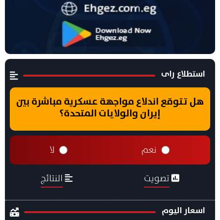
استطلاع راى
هل تتوقع اندلاع مواجهة عسكرية مباشرة بين
إيران والولايات المتحدة؟
نعم
لا
تصويت
النتائج
اسعار اليوم