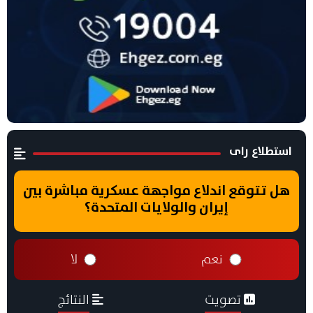
استطلاع راى
هل تتوقع اندلاع مواجهة عسكرية مباشرة بين
إيران والولايات المتحدة؟
نعم
لا
تصويت
النتائج