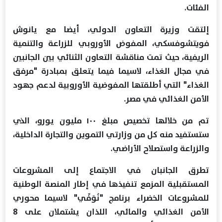
الفئات.
إلتقت وزيرة التعاون الدولي، أيضا مع يانوش
فويتشوفسكي، المفوض الأوروبي للزراعة والتنمية
الريفية، حيث تمت مناقشة التعاون الثنائي بين الجانبين
في مجال الغذاء، لاسيما فيما يتعلق بمبادرة "مرفق
الغذاء" التي أطلقتها المفوضية الأوروبية لدعم جهود
الأمن الغذائي في مصر.
تم من خلالها تخصيص مبلغ ١٠٠ مليون يورو، الذي
ستستفيد منه كل من وزارتي التموين والتجارة الداخلية،
والزراعة واستصلاح الأراضي.
تطرق الجانبان في الاجتماع إلى المشروعات
المستقبلية المزمع تنفيذها في إطار المنصة الوطنية
للمشروعات الخضراء برنامج "نُوَفِّي" لاسيما محوري
الأمن الغذائي والمائي، اللذان يشتملان على 8