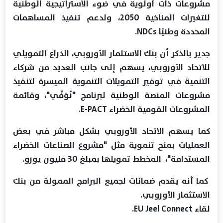
مشروعات ذات أولوية في ضوء الاستراتيجية الوطنية
للتغيرات المناخية 2050، ولدعم تنفيذ المساهمات
المحددة وطنيًا NDCs.
جدير بالذكر أن بنك الاستثمار الأوروبي، الذراع التمويلي
للاتحاد الأوروبي، يسهم إلى جانب العديد من شركاء
التنمية في توفير التمويلات التنموية الميسرة لتنفيذ
مشروعات المنصة الوطنية لبرنامج "نُوَفِّي"، وقائمة
المشروعات القومية الخضراء E-PACT.
كما يسهم الاتحاد الأوروبي بشكل مباشر في بعض
العمليات بمنح تنموية مثل "مشروع الصناعات الخضراء
المستدامة"، المخطط تمويلها بمبلغ 30 مليون يورو.
كما أنه يقدم ضمانات لجميع البرامج الممولة من بنك
الاستثمار الأوروبي.
لقاء EU Jeel Connect.