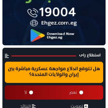
استطلاع راى
هل تتوقع اندلاع مواجهة عسكرية مباشرة بين
إيران والولايات المتحدة؟
نعم
لا
تصويت
النتائج