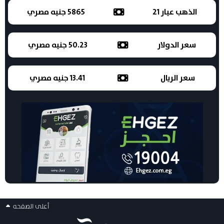
الذهب عيار 21
5865 جنيه مصري
سعر الدولار
50.23 جنيه مصري
سعر الريال
13.41 جنيه مصري
أعلى الصفحه