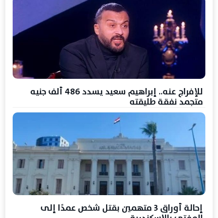
للإفراج عنه.. إبراهيم سعيد يسدد 486 ألف جنيه
متجمد نفقة طليقته
إحالة أوراق 3 متهمين بقتل شخص عمدًا إلى