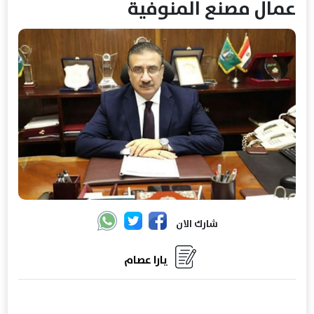
عمال مصنع المنوفية
شارك الان
يارا عصام