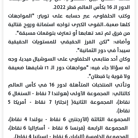
الدور الـ 16 بكأس العالم قطر 2022.
وكتب الحلفاوي، عبر حسابه على تويتر: "المواجهات
كلها صعبة..القوى الكبرى تواجه استماتة وروح قتالية
من فرق لم تعد تهابها أو تعترف بتوقعات مسبقة".
وأضاف: "لكن الفرز الحقيقي للمستويات الحقيقية
سيبدأ في دور الثمانية".
وكان أحد متابعي الحلفاوي على السوشيال ميديا، وجه
له سؤالا جاء فيه: "مواجهات دور الـ ١٦ شايفها ضعيفة
ولا قوية يا قبطان".
وتأتي المنتخبات المتأهلة لدور 16 في كأس العالم
كالتالي: المجموعة الأولى (هولندا 7 نقاط - السنغال 6
نقاط)، المجموعة الثانية( إنجلترا 7 نقاط - أمريكا 5
نقاط).
المجموعة الثالثة (الأرجنتين 6 نقاط - بولندا 4 نقاط)،
المجموعة الرابعة (فرنسا 6 نقاط - أستراليا 6 نقاط)،
المجموعة الخامسة (اليابان 6 نقاط - إسبانيا 4 نقاط).