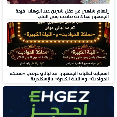
إلهام شاهين عن حفل شيرين عبد الوهاب: فرحة
الجمهور بها كانت صادقة ومن القلب
استجابة لطلبات الجمهور.. مد ليالي عرضي «مملكة
الحواديت» و«الليلة الكبيرة» بالإسكندرية