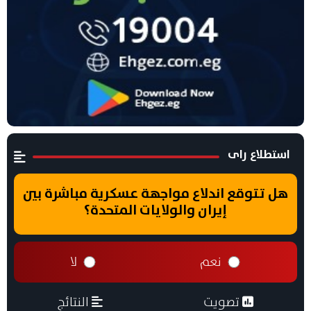
استطلاع راى
هل تتوقع اندلاع مواجهة عسكرية مباشرة بين
إيران والولايات المتحدة؟
نعم
لا
تصويت
النتائج