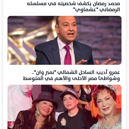
محمد رمضان يكشف شخصيته في مسلسله
الرمضاني "عشماوي"
عمرو أديب: الساحل الشمالي "نمبر وان"..
وشواطئ مصر الأحلى والأهم في المتوسط