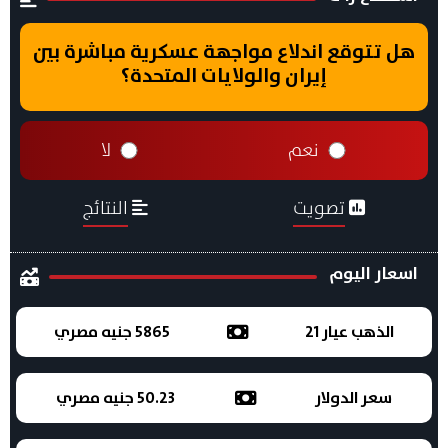
هل تتوقع اندلاع مواجهة عسكرية مباشرة بين
إيران والولايات المتحدة؟
نعم
لا
تصويت
النتائج
اسعار اليوم
الذهب عيار 21
5865 جنيه مصري
سعر الدولار
50.23 جنيه مصري