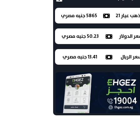
ذهب عيار 21
5865 جنيه مصري
ر الدولار
50.23 جنيه مصري
ر الريال
13.41 جنيه مصري