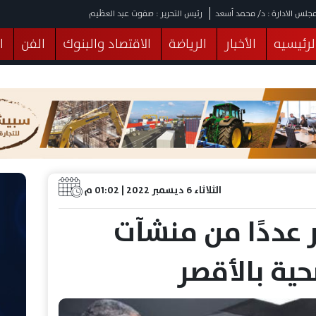
جلس الادارة : د/ محمد أسعد
رئيس التحرير : صفوت عبد العظيم
لرئيسيه
الأخبار
الرياضة
الاقتصاد والبنوك
الفن
ا
يقات
عربي ودولي
المرأة والطفل
التكنولوجيا
وهات
البرلمان
صحة
الثقافة
خدمات
منوعات
الثلاثاء 6 ديسمبر 2022 | 01:02 م
 عددًا من منشآت
حية بالأقصر