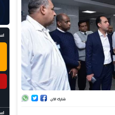
است
شارك الان
اسع