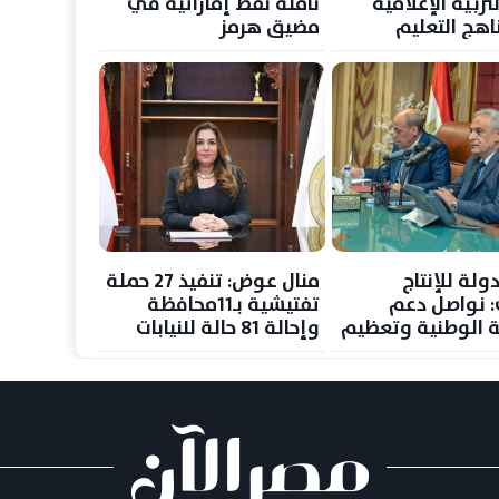
لتربية الإعلامية
ناقلة نفط إماراتية في
هج التعليم
مضيق هرمز
ي بدءا من الفصل
ي القادم
دولة للإنتاج
منال عوض: تنفيذ 27 حملة
: نواصل دعم
تفتيشية بـ11محافظة
ة الوطنية وتعظيم
وإحالة 81 حالة للنيابات
دة من الإمكانات
والشئون القانونية
ات المتاحة