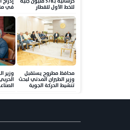
خرسانية بـ578 مليون جنيه
إدراج ا
للخط الأول للقطار
في منا
الكهربائى السريع
الأساس
الدراس
محافظ مطروح يستقبل
وزير ال
وزير الطيران المدني لبحث
الحربي
تنشيط الحركة الجوية
الصناع
والسياحية بالمحافظة
الاستفا
والطاق