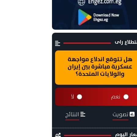
طلاع راى
هل تتوقع اندلاع مواجهة
عسكرية مباشرة بين إيران
والولايات المتحدة؟
نعم
لا
تصويت
النتائج
ار اليوم