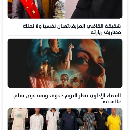
شقيقة القاضي المزيف:تعبان نفسياً ولا نملك
مصاريف زيارته
القضاء الإداري ينظر اليوم دعوى وقف عرض فيلم
«الست»