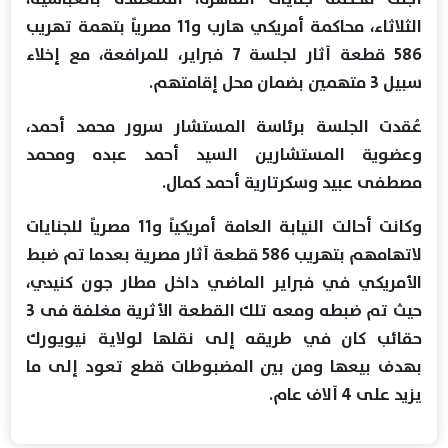
الثلاثاء، محاكمة أمريكي هارب و11 مصرياً بتهمة تهريب
586 قطعة آثار لجلسة 7 فبراير، للمرافعة، مع إخلاء
سبيل 3 متهمين بضمان محل إقامتهم.
عُقدت الجلسة برئاسة المستشار سرور محمد أحمد،
وعضوية المستشارين السيد أحمد عبده ومحمد
مصطفى عبيد وسكرتارية أحمد كمال.
وكانت أحالت النيابة العامة أمريكياً و11 مصرياً للجنايات
لاتهامهم بتهريب 586 قطعة آثار مصرية بعدما تم ضبط
الأمريكي في فبراير الماضي داخل مطار جون كنيدي،
حيث تم ضبطه ومعه تلك القطعة الأثرية مغلفة فى 3
حقائب كان في طريقه إلى نقلها لولاية نيويورك
بهدف بيعها ومن بين المضبوطات قطع تعود إلى ما
يزيد على 4 آلاف عام.