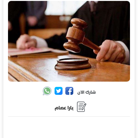
شارك الان
يارا عصام