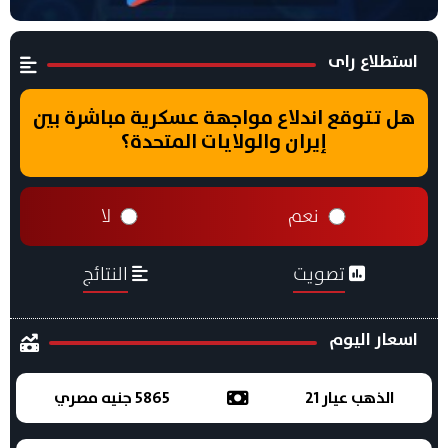
استطلاع راى
هل تتوقع اندلاع مواجهة عسكرية مباشرة بين
إيران والولايات المتحدة؟
نعم
لا
تصويت
النتائج
اسعار اليوم
الذهب عيار 21
5865 جنيه مصري