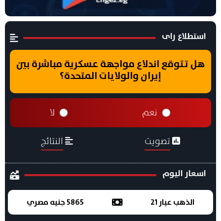
استطلاع راى
هل تتوقع اندلاع مواجهة عسكرية مباشرة بين
إيران والولايات المتحدة؟
نعم
لا
تصويت
النتائج
اسعار اليوم
الذهب عيار 21
5865 جنيه مصري