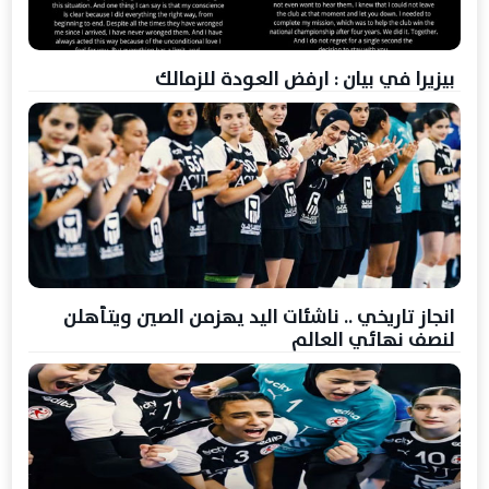
بيزيرا في بيان : ارفض العودة للزمالك
انجاز تاريخي .. ناشئات اليد يهزمن الصين ويتأهلن
لنصف نهائي العالم