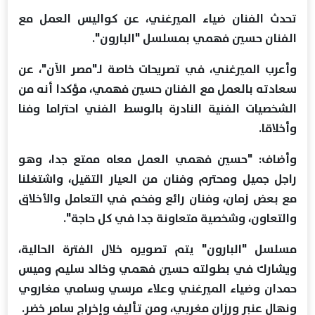
تحدث الفنان ضياء الميرغني، عن كواليس العمل مع
الفنان حسين فهمي بمسلسل "البارون".
وأعرب الميرغني، في تصريحات خاصة لـ"مصر الآن"، عن
سعادته بالعمل مع الفنان حسين فهمي، مؤكدا أنه من
الشخصيات الفنية النادرة بالوسط الفني احتراما وفنا
وأخلاقا.
وأضاف: "حسين فهمي العمل معاه ممتع جدا، وهو
راجل جميل ومحترم وفنان من العيار التقيل، واشتغلنا
مع بعض زمان، وفنان رائع وفخم في التعامل والأخلاق
والتعاون، وشخصية متعاونة جدا في كل حاجة".
مسلسل "البارون" يتم تصويره خلال الفترة الحالية،
ويشارك في بطولته حسين فهمي وخالد سليم وميس
حمدان وضياء الميرغني وعلاء مرسي وسامي مغاروي
ونهال عنبر ورزان مغربي، ومن تأليف وإخراج سامر خضر.