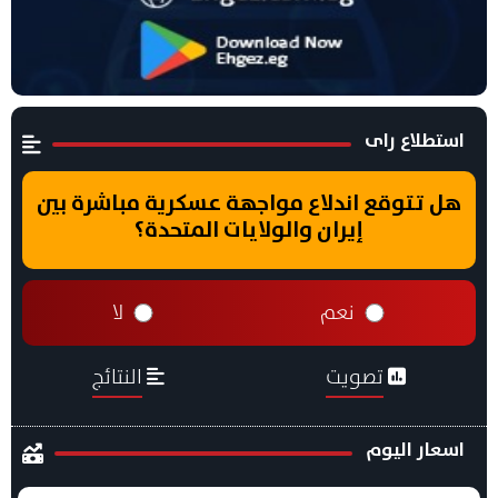
استطلاع راى
هل تتوقع اندلاع مواجهة عسكرية مباشرة بين
إيران والولايات المتحدة؟
نعم
لا
تصويت
النتائج
اسعار اليوم