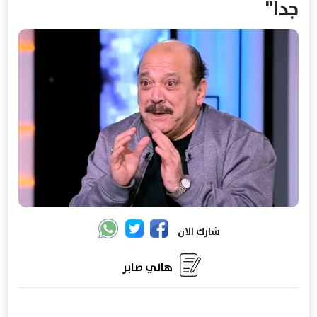
جدا"
شارك الان
هاني صابر