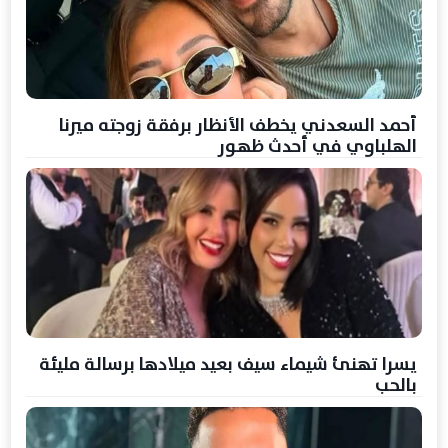
أحمد السعدني يخطف الأنظار برفقة زوجته ميرنا
الهلباوي في أحدث ظهور
يسرا تهنئ شيماء سيف بعيد ميلادها برسالة مليئة
بالحب