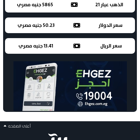
الذهب عيار 21
5865 جنيه مصري
سعر الدولار
50.23 جنيه مصري
سعر الريال
13.41 جنيه مصري
أعلى الصفحه