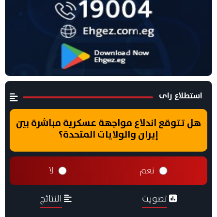
استطلاع راى
هل تتوقع اندلاع مواجهة عسكرية مباشرة بين
إيران والولايات المتحدة؟
نعم
لا
تصويت
النتائج