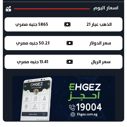
اسعار اليوم
الذهب عيار 21
5865 جنيه مصري
سعر الدولار
50.23 جنيه مصري
سعر الريال
13.41 جنيه مصري