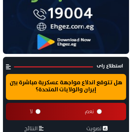
استطلاع راى
هل تتوقع اندلاع مواجهة عسكرية مباشرة بين
إيران والولايات المتحدة؟
نعم
لا
تصويت
النتائج