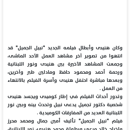
وكان هنيدى وأبطال فيلمه الجديد "نبيل الجميل" قد
انتهوا من تصوير آخر مشاهد العمل الأحد الماشى،
وجمعت المشاهد الأخيرة بين هنيدى ونور اللبنانية
ورحمة أحمد ومحمود حافظ ومادلين طبر وآخرين،
وبعدها مباشرة احتفل هنيدى وأسرة الفيلم بالانتهاء
من العمل .
وتدور أحداث الفيلم في إطار كوميدى ويجسد هنيدى
شخصية دكتور تجميل يدعى نبيل وتحدث بينه وبين نور
اللبنانية العديد من المفارقات الكوميدية .
فيلم "نبيل الجميل" تأليف أمين جمال ومحمد محرز
وإخراج خالد مرعى وبطولة محمد هنيدى، نور اللبنانية،