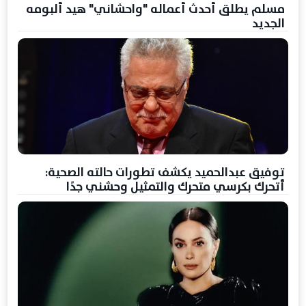
مسلم يطلق أحدث أعماله "واحشاني" هيد ألبومه
الجديد
توفيق عبدالحميد يكشف تطورات حالته الصحية:
أتحرك بكرسي متحرك والتمثيل وحشني جدًا