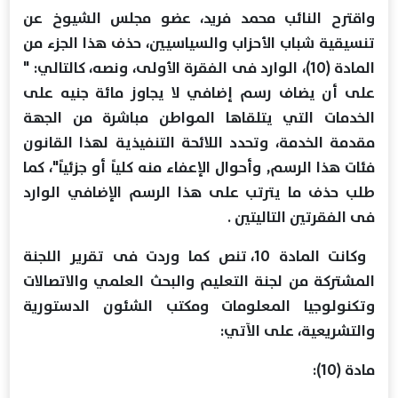
واقترح النائب محمد فريد، عضو مجلس الشيوخ عن
تنسيقية شباب الأحزاب والسياسيين، حذف هذا الجزء من
المادة (10)، الوارد فى الفقرة الأولى، ونصه، كالتالي: "
على أن يضاف رسم إضافي لا يجاوز مائة جنيه على
الخدمات التي يتلقاها المواطن مباشرة من الجهة
مقدمة الخدمة، وتحدد اللائحة التنفيذية لهذا القانون
فئات هذا الرسم, وأحوال الإعفاء منه كلياً أو جزئياً"، كما
طلب حذف ما يترتب على هذا الرسم الإضافي الوارد
فى الفقرتين التاليتين .
وكانت المادة 10، تنص كما وردت فى تقرير اللجنة
المشتركة من لجنة التعليم والبحث العلمي والاتصالات
وتكنولوجيا المعلومات ومكتب الشئون الدستورية
والتشريعية، على الآتي:
مادة (10):