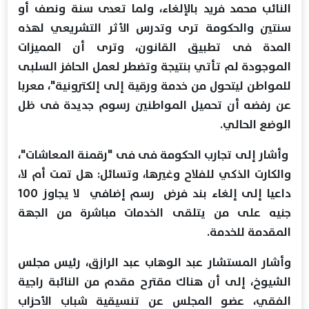
النائب محمد فريد بالإلغاء، ولما تعدى سنة ونصف أو
سنتين والحكومة ترى وتدرس الأثر التشريعي لهذه
المدة فى تطبيق القانون، وترى أن المميزات
الموجودة لم تأتي بنتيجة وتضطر لعمل الحافز السلبى
للمواطن ليتحول من خدمة ورقية إلى إلكترونية"، معربا
عن رفضه أن تحميل المواطنين رسوم جديدة فى ظل
الوضع الحالي.
وأشار إلى تجارب الحكومة فى فى "رقمنة المعاشات"،
والكارت الذكي للفلاح وغيرها، وتسائل: هل تمت أم لا،
داعيا إلى إلغاء بند فرض رسم إضافي لا يجاوز 100
جنيه على من يتلقى الخدمات مباشرة من الجهة
المقدمة للخدمة.
وأشار المستشار عبد الوهاب عبد الرازق، رئيس مجلس
الشيوخ، إلى أن هناك مقترح مقدم من النائبة راجية
الفقي، عضو المجلس عن تنسيقية شباب الأحزاب