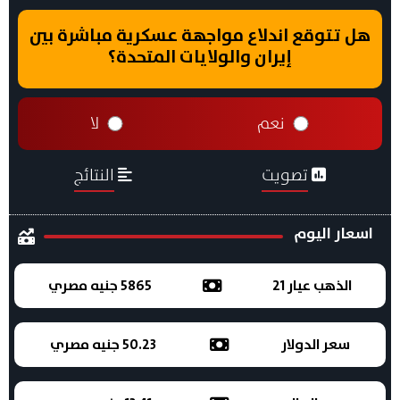
هل تتوقع اندلاع مواجهة عسكرية مباشرة بين
إيران والولايات المتحدة؟
نعم
لا
تصويت
النتائج
اسعار اليوم
الذهب عيار 21
5865 جنيه مصري
سعر الدولار
50.23 جنيه مصري