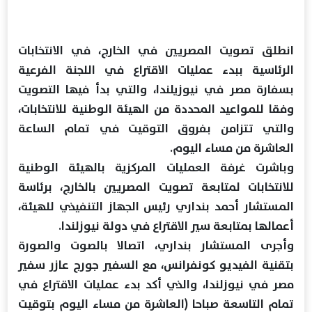
انطلق تصويت المصريين في الخارج، في الانتخابات
الرئاسية ببدء عمليات الاقتراع في اللجنة الفرعية
بسفارة مصر في نيوزيلندا، والتي بدأ فيها التصويت
وفقا للمواعيد المحددة من الهيئة الوطنية للانتخابات،
والتي تتزامن بفروق التوقيت في تمام الساعة
العاشرة من مساء اليوم.
وباشرت غرفة العمليات المركزية بالهيئة الوطنية
للانتخابات لمتابعة تصويت المصريين بالخارج، برئاسة
المستشار أحمد بنداري رئيس الجهاز التنفيذي للهيئة،
أعمالها بمتابعة سير الاقتراع في دولة نيوزلندا.
وأجرى المستشار بنداري، اتصالا بالصوت والصورة
بتقنية الفيديو كونفرانس، مع السفير جورج عازر سفير
مصر في نيوزلندا، والذي أكد بدء عمليات الاقتراع في
تمام التاسعة صباحا (العاشرة من مساء اليوم بتوقيت