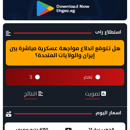
استطلاع راى
هل تتوقع اندلاع مواجهة عسكرية مباشرة بين
إيران والولايات المتحدة؟
نعم
لا
تصويت
النتائج
اسعار اليوم
الذهب عيار 21
6110 جنيه مصري