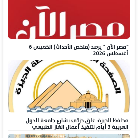
"مصر الآن " يرصد (ملخص الأحداث) الخميس 6
أغسطس 2026
محافظ الجيزة: غلق جزئي بشارع جامعة الدول
العربية 3 أيام لتنفيذ أعمال الغاز الطبيعي