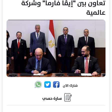
تعاون بين "إيڤا فارما" وشركة
عالمية
شارك الان
سارة حمدي