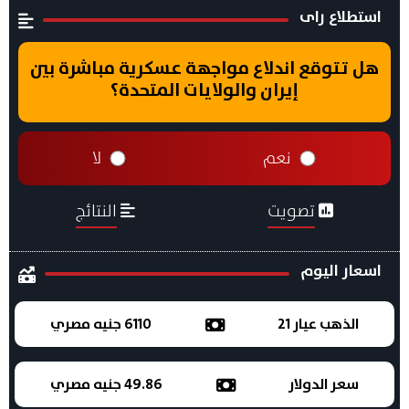
استطلاع راى
هل تتوقع اندلاع مواجهة عسكرية مباشرة بين
إيران والولايات المتحدة؟
نعم
لا
تصويت
النتائج
اسعار اليوم
الذهب عيار 21
6110 جنيه مصري
سعر الدولار
49.86 جنيه مصري