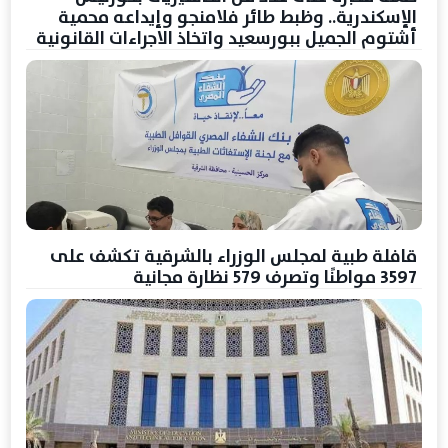
الإسكندرية.. وظبط طائر فلامنجو وإيداعه محمية
أشتوم الجميل ببورسعيد واتخاذ الاجراءات القانونية
قافلة طبية لمجلس الوزراء بالشرقية تكشف على
3597 مواطنًا وتصرف 579 نظارة مجانية