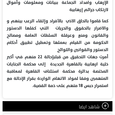
الإرهاب وامداد الجماعة ببيانات ومعلومات وأموال
لارتكاب جرائم إرهابية
كما قاموا بالحاق الاذي بالأفراد وإلقاء الرعب بينهم و
والاضرار بالحقوق والحريات التي كفلها الدستور
والقانون ومنع وعرقلة السلطات العامة ومصالح
الحكومة من القيام بعملها وتعطيل تطبيق أحكام
الدستور والقوانين واللوائح
أمرت جهات التحقيق من قبلبإحالة 22 منهم في أكبر
خلية ارهابية بالقاهرة الجديدة إلى محكمة الجنايات
المختصة بدائرة محكمة استئناف القاهرة لمعاقبة
المتهمين وفقا لمواد الاتهام الواردة بقرار الإحالة مع
استمرار حبس 18 متهم على ذمة القضية.
شاهد ايضا