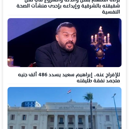
شقيقته بالشرقية وإيداعه بإحدى منشآت الصحة
النفسية
للإفراج عنه.. إبراهيم سعيد يسدد 486 ألف جنيه
متجمد نفقة طليقته