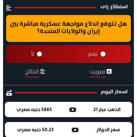
استطلاع راى
هل تتوقع اندلاع مواجهة عسكرية مباشرة بين
إيران والولايات المتحدة؟
نعم
لا
تصويت
النتائج
اسعار اليوم
الذهب عيار 21
5865 جنيه مصري
سعر الدولار
50.23 جنيه مصري