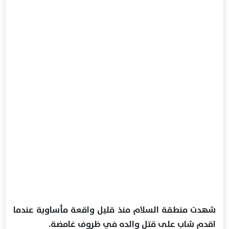
شهدت منطقة السلام منذ قليل واقعة مأساوية عندما
اقدم شاب على قتل والده في ظروف غامضة.