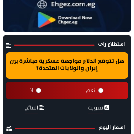
استطلاع راى
هل تتوقع اندلاع مواجهة عسكرية مباشرة بين
إيران والولايات المتحدة؟
نعم
لا
تصويت
النتائج
اسعار اليوم