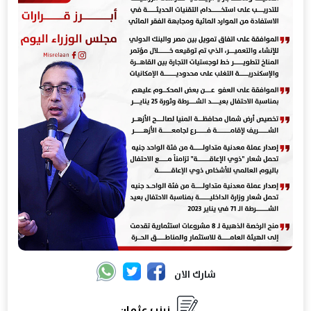
شارك الان
زينب عثمان