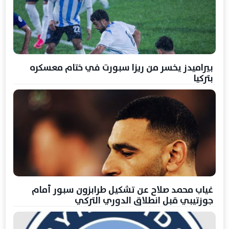
بيراميدز يخسر من ريزا سبورت في ختام معسكره
بتركيا
غياب محمد صلاح عن تشكيل طرابزون سبور أمام
جوزتيبي قبل انطلاق الدوري التركي