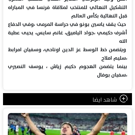
التشكيل النهائي للمنتخب لملاقاة فرنسا في المباراه
قبل النهائية بكأس العالم
حيث يقف ياسين بونو في حراسة المرمى ،وفي الدفاع
أشرف حكيمي ،جواد الياميق، غانم سايس، يحيى عطية
الله
ويتضمن خط الوسط عز الدين اوناحي، وسفيان امرابط
،سليم املاح
بينما يتضمن الهجوم حكيم زياش ، يوسف النصيري
،سفيان بوفال
شاهد ايضا