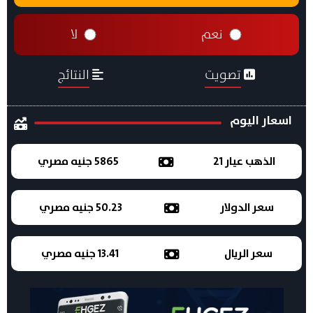
نعم
لا
تصويت
النتائج
اسعار اليوم
الذهب عيار 21
5865 جنيه مصري
سعر الدولار
50.23 جنيه مصري
سعر الريال
13.41 جنيه مصري