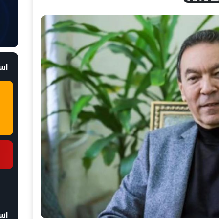
است
اسع