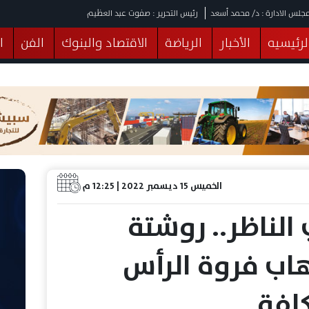
جلس الادارة : د/ محمد أسعد
رئيس التحرير : صفوت عبد العظيم
لرئيسيه
الأخبار
الرياضة
الاقتصاد والبنوك
الفن
ا
يقات
عربي ودولي
المرأة والطفل
التكنولوجيا
وهات
البرلمان
صحة
الثقافة
خدمات
منوعات
الخميس 15 ديسمبر 2022 | 12:25 م
الناظر.. روشتة
تهاب فروة الرأس
كلفة