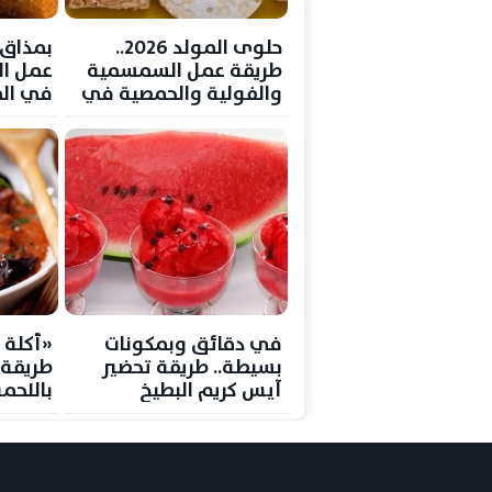
حلوى المولد 2026..
بمذاق 
طريقة عمل السمسمية
عمل ال
والفولية والحمصية في
في الم
المنزل
احترافي
في دقائق وبمكونات
«أكلة 
بسيطة.. طريقة تحضير
طريقة
آيس كريم البطيخ
باللحم
المنعش لمواجهة حرارة
بخطوات
الصيف
يقاوم