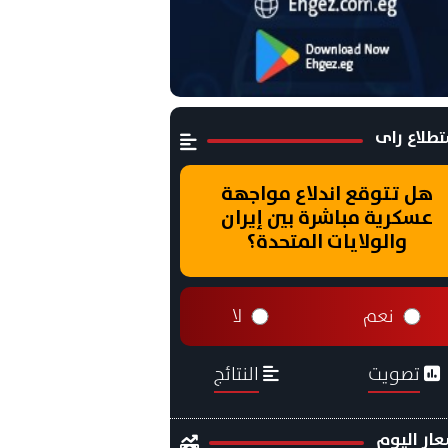
طلاع راى
هل تتوقع اندلاع مواجهة
عسكرية مباشرة بين إيران
والولايات المتحدة؟
نعم
لا
تصويت
النتائج
ار اليوم