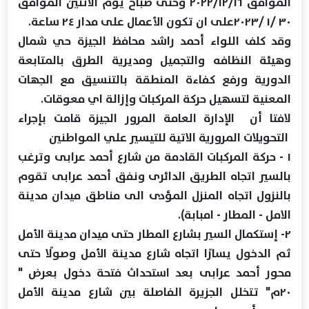
الموافق ۲۰۲۲/۱۲/۱٦ وحتى صباح يوم الاثنين الموافق
٣٠ /١ /٢٠٢٣على ان تكون الأعمال على مدار ٢٤ ساعة.
وقد كلف اللواء أحمد راشد محافظ الجيزة حي شمال
وهيئة النظافه والتجميل ومديرية الطرق بالمتابعة
الدورية ورفع كفاءة المنطقة بالتنسيق مع الجهات
المعنية لتسهيل حركة المركبات وإزالة اي معوقات.
لافتا أن الإدارة العامة المرور الجيزة قامت بإجراء
التحويلات المرورية الاتية للتيسير علي المواطنين
١ - حركة المركبات القادمة من شارع أحمد عرابى وترغب
بالسير اتجاه الطريق الدائرى ونفق أحمد عرابى تقوم
بالنزول اتجاه المنزل المؤدى الى مناطق ميدان مدينة
الامل - المطار - امبابة).
٢- إستكمال السير بشارع المطار حتى ميدان مدينة الأمل
ثم الدخول يسارًا اتجاه شارع مدينة الأمل وصولًا حتى
محور أحمد عرابى بعد استحداث فتحة دخول بعرض "
٢٠م" تتخلل الجزيرة الفاصلة بين شارع مدينة الأمل