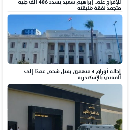
للإفراج عنه.. إبراهيم سعيد يسدد 486 ألف جنيه
متجمد نفقة طليقته
إحالة أوراق 3 متهمين بقتل شخص عمدًا إلى
المفتي بالإسكندرية